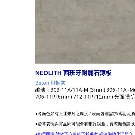
NEOLITH 西班牙耐麗石薄板
Beton 貝頓灰
編號：303-11A/11A-M (3mm) 306-11A 
706-11P (6mm) 712-11P (12mm) 光面(
●各顏色如有上述未列之厚度 / 表面處理需求(客訂期
●螢幕表現與實品間可能會有稍許誤差，實際顏色請
●如需圖檔.請於下方連結下載參考.或洽詢總代理新立