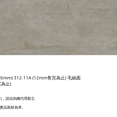
-M(6mm) 312-11A (12mm售完為止) 毛絲面
售完為止)
貨)，請洽詢總代理新立.
以實品面材為準。