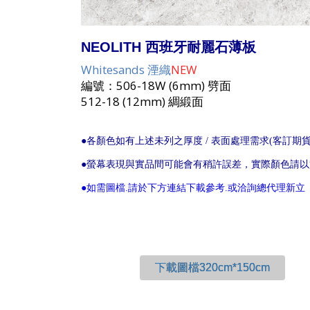
NEOLITH 西班牙耐麗石薄板
Whitesands 湮織
NEW
編號：506-18W (6mm) 劈面
512-18 (12mm) 綢緞面
●各顏色如有上述未列之厚度 / 表面處理需求(客訂期
●螢幕表現與實品間可能會有稍許誤差，實際顏色請
●如需圖檔.請於下方連結下載參考.或洽詢總代理新立
下載圖檔320cm*150cm