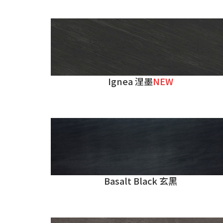
Ignea 涅墨
NEW
Basalt Black 玄黑