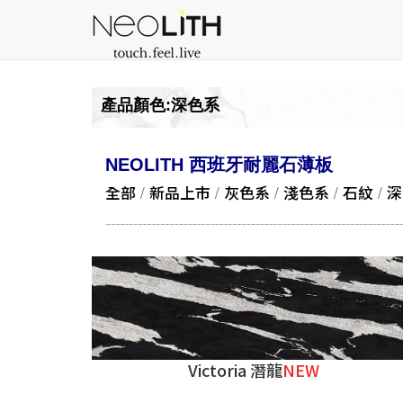
產品顏色:深色系
NEOLITH 西班牙耐麗石薄板
全部
/
新品上市
/
灰色系
/
淺色系
/
石紋
/
深
Victoria 潛龍
NEW