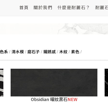
首頁
關於我們
什麼是耐麗石？
耐麗
色系
/
清水模
/
磨石子
/
鐵銹感
/
木紋
/
素色
/
Obsidian 曜紋黑石
NEW