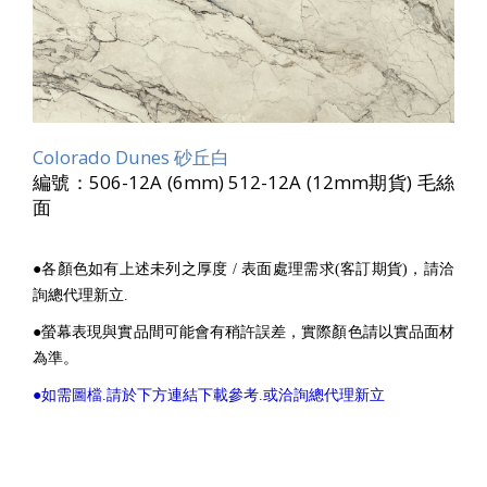
Colorado Dunes 砂丘白
編號：506-12A (6mm) 512-12A (12mm期貨) 毛絲
面
●各顏色如有上述未列之厚度 / 表面處理需求(客訂期貨)，請洽
詢總代理新立.
●螢幕表現與實品間可能會有稍許誤差，實際顏色請以實品面材
為準。
●如需圖檔.請於下方連結下載參考.或洽詢總代理新立