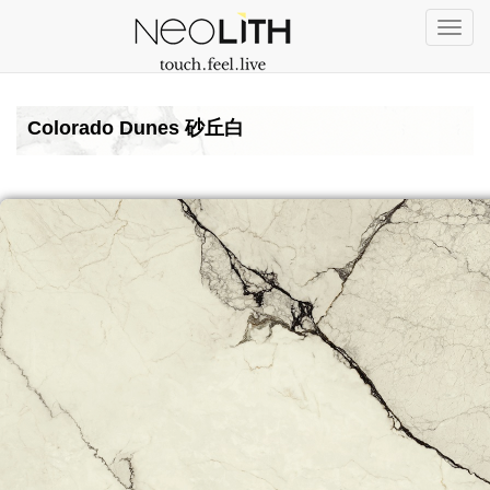
Togg
navi
Colorado Dunes 砂丘白