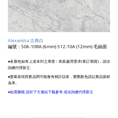
Alexandra 古典白
編號：506-10RA (6mm) 512-10A (12mm) 毛絲面
●各顏色如有上述未列之厚度 / 表面處理需求(客訂期貨)，請洽
詢總代理新立.
●螢幕表現與實品間可能會有稍許誤差，實際顏色請以實品面材
為準。
●如需圖檔.請於下方連結下載參考.或洽詢總代理新立