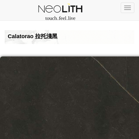
Togg
navi
Calatorao 拉托淺黑