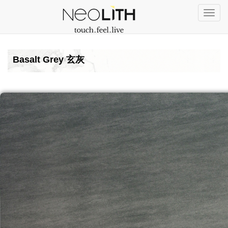
Togg
navi
Basalt Grey 玄灰