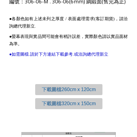
編號：306-06-M . 306-06(6mm) 綢緞面(售完為止)
●各顏色如有上述未列之厚度 / 表面處理需求(客訂期貨)，請洽
詢總代理新立.
●螢幕表現與實品間可能會有稍許誤差，實際顏色請以實品面材
為準。
●如需圖檔.請於下方連結下載參考.或洽詢總代理新立
下載圖檔260cm x 120cm
下載圖檔320cm x 150cm